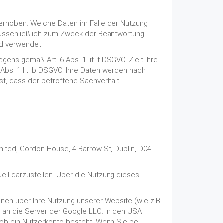
erhoben. Welche Daten im Falle der Nutzung
 ausschließlich zum Zweck der Beantwortung
nd verwendet.
ens gemäß Art. 6 Abs. 1 lit. f DSGVO. Zielt Ihre
 Abs. 1 lit. b DSGVO. Ihre Daten werden nach
st, dass der betroffene Sachverhalt
ited, Gordon House, 4 Barrow St, Dublin, D04
ell darzustellen. Über die Nutzung dieses
onen über Ihre Nutzung unserer Website (wie z.B.
g an die Server der Google LLC. in den USA
 ob ein Nutzerkonto besteht. Wenn Sie bei