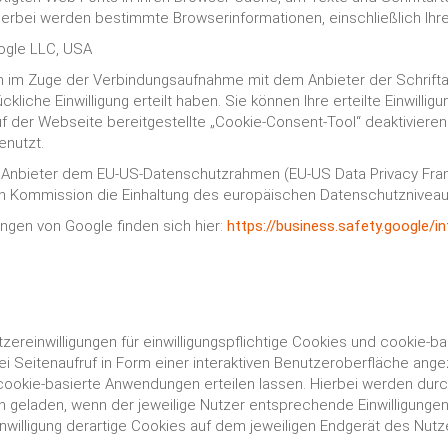
erbei werden bestimmte Browserinformationen, einschließlich Ihrer
ogle LLC, USA
im Zuge der Verbindungsaufnahme mit dem Anbieter der Schriftar
kliche Einwilligung erteilt haben. Sie können Ihre erteilte Einwilligu
f der Webseite bereitgestellte „Cookie-Consent-Tool“ deaktivieren.
enutzt.
er Anbieter dem EU-US-Datenschutzrahmen (EU-US Data Privacy Fra
Kommission die Einhaltung des europäischen Datenschutzniveaus 
gen von Google finden sich hier:
https://business.safety.google
/in
zereinwilligungen für einwilligungspflichtige Cookies und cookie-
ei Seitenaufruf in Form einer interaktiven Benutzeroberfläche ang
cookie-basierte Anwendungen erteilen lassen. Hierbei werden durch
nn geladen, wenn der jeweilige Nutzer entsprechende Einwilligungen
n Einwilligung derartige Cookies auf dem jeweiligen Endgerät des Nut