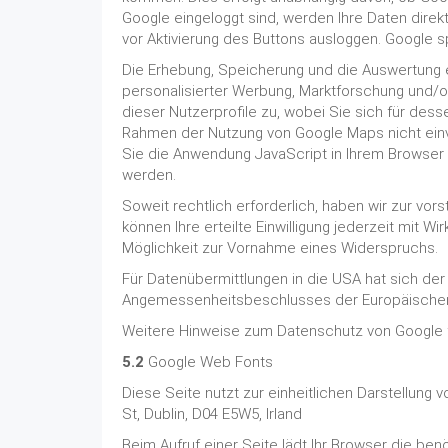
Google eingeloggt sind, werden Ihre Daten dire
vor Aktivierung des Buttons ausloggen. Google sp
Die Erhebung, Speicherung und die Auswertung er
personalisierter Werbung, Marktforschung und/o
dieser Nutzerprofile zu, wobei Sie sich für de
Rahmen der Nutzung von Google Maps nicht einve
Sie die Anwendung JavaScript in Ihrem Browser 
werden.
Soweit rechtlich erforderlich, haben wir zur vors
können Ihre erteilte Einwilligung jederzeit mit 
Möglichkeit zur Vornahme eines Widerspruchs.
Für Datenübermittlungen in die USA hat sich d
Angemessenheitsbeschlusses der Europäischen 
Weitere Hinweise zum Datenschutz von Google f
5.2
Google Web Fonts
Diese Seite nutzt zur einheitlichen Darstellung
St, Dublin, D04 E5W5, Irland
Beim Aufruf einer Seite lädt Ihr Browser die ben