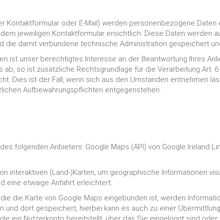
er Kontaktformular oder E-Mail) werden personenbezogene Daten 
 dem jeweiligen Kontaktformular ersichtlich. Diese Daten werden
nd die damit verbundene technische Administration gespeichert u
n ist unser berechtigtes Interesse an der Beantwortung Ihres Anlieg
ab, so ist zusätzliche Rechtsgrundlage für die Verarbeitung Art. 6
cht. Dies ist der Fall, wenn sich aus den Umständen entnehmen läs
tzlichen Aufbewahrungspflichten entgegenstehen.
des folgenden Anbieters: Google Maps (API) von Google Ireland Lim
on interaktiven (Land-)Karten, um geographische Informationen visu
 eine etwaige Anfahrt erleichtert.
n die die Karte von Google Maps eingebunden ist, werden Informati
n und dort gespeichert, hierbei kann es auch zu einer Übermittlun
e ein Nutzerkonto bereitstellt, über das Sie eingeloggt sind oder