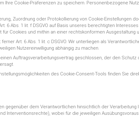
um Ihre Cookie-Präferenzen zu speichern. Personenbezogene Nutze
rung, Zuordnung oder Protokollierung von Cookie-Einstellungen 
Art. 6 Abs. 1 lit. f DSGVO auf Basis unseres berechtigten Interes
für Cookies und mithin an einer rechtskonformen Ausgestaltung un
ferner Art. 6 Abs. 1 lit. c DSGVO. Wir unterliegen als Verantwortlic
weiligen Nutzereinwilligung abhängig zu machen.
r einen Auftragsverarbeitungsvertrag geschlossen, der den Schutz 
ersagt.
nstellungsmöglichkeiten des Cookie-Consent-Tools finden Sie dir
n gegenüber dem Verantwortlichen hinsichtlich der Verarbeitung
d Interventionsrechte), wobei für die jeweiligen Ausübungsvorau