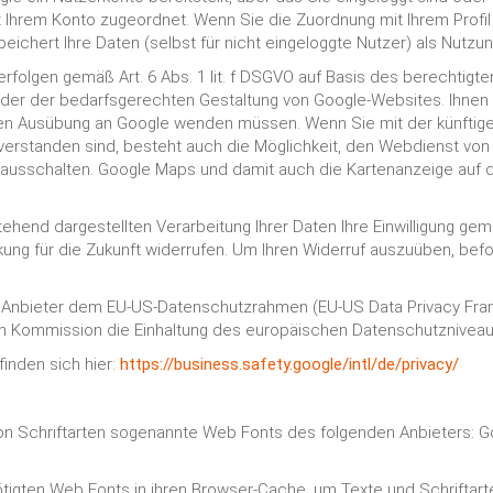
kt Ihrem Konto zugeordnet. Wenn Sie die Zuordnung mit Ihrem Profi
eichert Ihre Daten (selbst für nicht eingeloggte Nutzer) als Nutzu
folgen gemäß Art. 6 Abs. 1 lit. f DSGVO auf Basis des berechtigt
der der bedarfsgerechten Gestaltung von Google-Websites. Ihnen 
ssen Ausübung an Google wenden müssen. Wenn Sie mit der künftige
rstanden sind, besteht auch die Möglichkeit, den Webdienst von 
ausschalten. Google Maps und damit auch die Kartenanzeige auf di
tehend dargestellten Verarbeitung Ihrer Daten Ihre Einwilligung gemä
Wirkung für die Zukunft widerrufen. Um Ihren Widerruf auszuüben, bef
er Anbieter dem EU-US-Datenschutzrahmen (EU-US Data Privacy Fra
Kommission die Einhaltung des europäischen Datenschutzniveaus 
inden sich hier:
https://business.safety.google
/intl
/de
/privacy
/
 von Schriftarten sogenannte Web Fonts des folgenden Anbieters: G
ötigten Web Fonts in ihren Browser-Cache, um Texte und Schriftarte