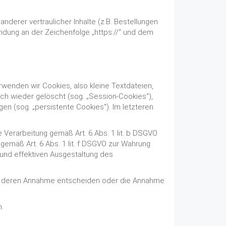
erer vertraulicher Inhalte (z.B. Bestellungen
ndung an der Zeichenfolge „https://“ und dem
wenden wir Cookies, also kleine Textdateien,
h wieder gelöscht (sog. „Session-Cookies“),
en (sog. „persistente Cookies“). Im letzteren
Verarbeitung gemäß Art. 6 Abs. 1 lit. b DSGVO
 gemäß Art. 6 Abs. 1 lit. f DSGVO zur Wahrung
 und effektiven Ausgestaltung des
ber deren Annahme entscheiden oder die Annahme
n.