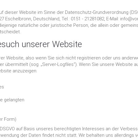
 auf dieser Website im Sinne der Datenschutz-Grundverordnung 
927 Eschelbronn, Deutschland, Tel.: 0151 - 21281082, E-Mail: info@
ejenige natürliche oder juristische Person, die allein oder gemei
tscheidet.
esuch unserer Website
r Website, also wenn Sie sich nicht registrieren oder uns anderwe
r übermittelt (sog. „Server-Logfiles“). Wenn Sie unsere Website au
ebsite anzuzeigen:
es
te gelangten
er Form)
. f DSGVO auf Basis unseres berechtigten Interesses an der Verbesse
ndung der Daten findet nicht statt. Wir behalten uns allerdings vo