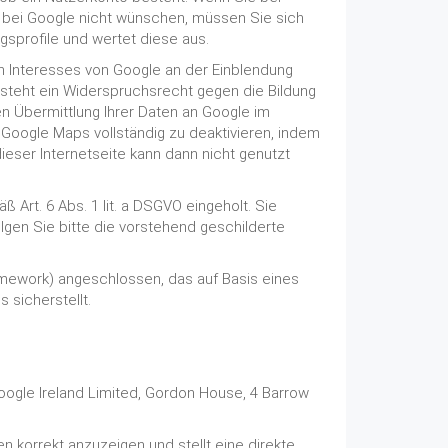
l bei Google nicht wünschen, müssen Sie sich
ngsprofile und wertet diese aus.
en Interesses von Google an der Einblendung
steht ein Widerspruchsrecht gegen die Bildung
n Übermittlung Ihrer Daten an Google im
Google Maps vollständig zu deaktivieren, indem
eser Internetseite kann dann nicht genutzt
ß Art. 6 Abs. 1 lit. a DSGVO eingeholt. Sie
olgen Sie bitte die vorstehend geschilderte
mework) angeschlossen, das auf Basis eines
sicherstellt.
oogle Ireland Limited, Gordon House, 4 Barrow
n korrekt anzuzeigen und stellt eine direkte