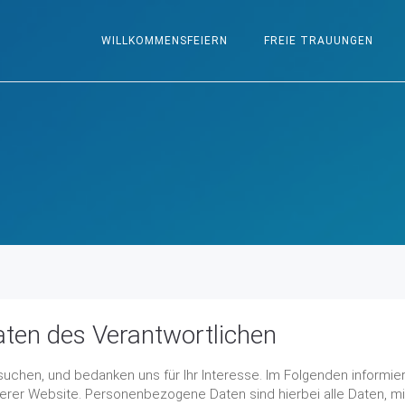
WILLKOMMENSFEIERN
FREIE TRAUUNGEN
aten des Verantwortlichen
uchen, und bedanken uns für Ihr Interesse. Im Folgenden informie
r Website. Personenbezogene Daten sind hierbei alle Daten, mit 