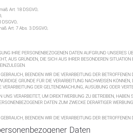
emäß Art. 18 DSGVO;
;
20 DSGVO;
emäß Art. 7 Abs. 3 DSGVO;
.
ÄGUNG IHRE PERSONENBEZOGENEN DATEN AUFGRUND UNSERES Ü
ECHT, AUS GRÜNDEN, DIE SICH AUS IHRER BESONDEREN SITUATION
EINZULEGEN.
EBRAUCH, BEENDEN WIR DIE VERARBEITUNG DER BETROFFENEN D
ÜRDIGE GRÜNDE FÜR DIE VERARBEITUNG NACHWEISEN KÖNNEN, D
IE VERARBEITUNG DER GELTENDMACHUNG, AUSÜBUNG ODER VERT
UNS VERARBEITET, UM DIREKTWERBUNG ZU BETREIBEN, HABEN S
 PERSONENBEZOGENER DATEN ZUM ZWECKE DERARTIGER WERBUNG
GEBRAUCH, BEENDEN WIR DIE VERARBEITUNG DER BETROFFENEN
 personenbezogener Daten